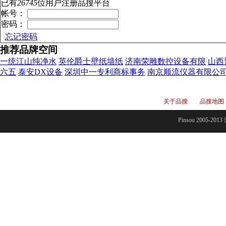
已有
26745
位用户注册品搜平台
帐号：
密码：
忘记密码
推荐品牌空间
一统江山纯净水
英伦爵士壁纸墙纸
济南荣雕数控设备有限
山西
六五
泰安DX设备
深圳中一专利商标事务
南京顺流仪器有限公
关于品搜
品搜地图
Pinsou 2005